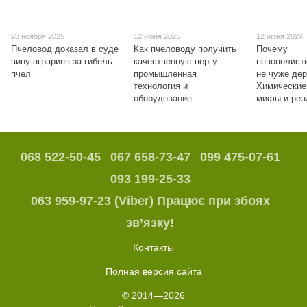
28 ноября 2025
12 июня 2025
12 июня 2024
Пчеловод доказал в суде
Как пчеловоду получить
Почему
вину аграриев за гибель
качественную пергу:
пенополист
пчел
промышленная
не чуже де
технология и
Химические
оборудование
мифы и реа
068 522-50-45
067 658-73-47
099 475-07-61
093 199-25-33
063 959-97-23 (Viber) Працює при збоях
зв’язку!
Контакты
Полная версия сайта
© 2014—2026