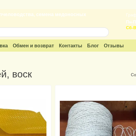
пчеловодства, семена медоносных
Граф
Пн-П
Сб-В
вка
Обмен и возврат
Контакты
Блог
Отзывы
й, воск
Со