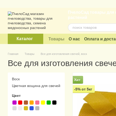
Перейти к основному контенту
ПчелоСад товары для 
растений
Каталог
Товары
О нас
Оплата и доста
Договор публичной оферты
Главная
Товары
Все для изготовления свечей, воск
Все для изготовления свече
Воск
Хит
Цветная вощина для свечей
-5% от 5кг
Цвет