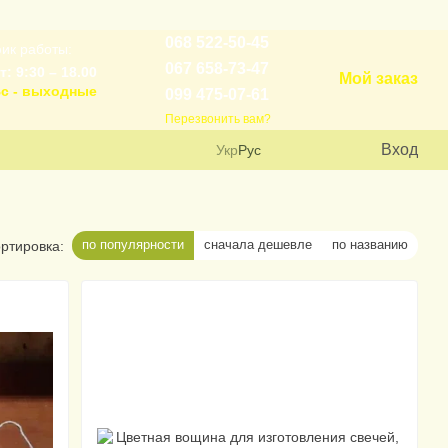
068 522-50-45
ик работы:
067 658-73-47
т: 9:30 – 18.00
Мой заказ
с - выходные
099 475-07-61
Перезвонить вам?
Вход
Укр
Рус
по популярности
сначала дешевле
по названию
ртировка: