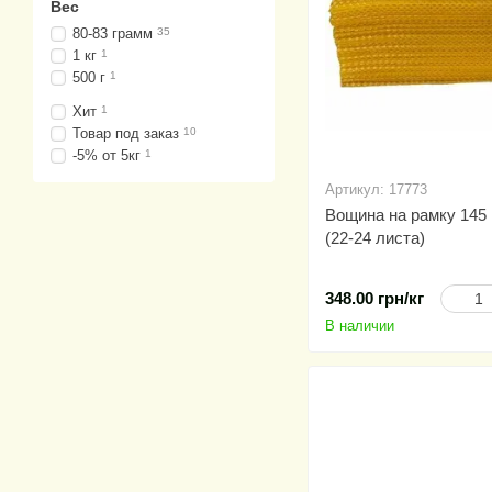
Вес
80-83 грамм
35
1 кг
1
500 г
1
Хит
1
Товар под заказ
10
-5% от 5кг
1
Артикул: 17773
Вощина на рамку 145 
(22-24 листа)
348.00 грн/кг
В наличии