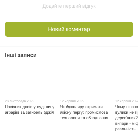
Додайте перший відгук
Новий коментар
Інші записи
28 листопада 2025
12 червня 2025
12 червня 202
Пасічник довів у суді вину
Як бджоляру отримати
Чому пінопо
аграріїв за загибель бджіл
якісну пергу: промислова
вулики не гі
технологія та обладнання
дерев'яних?
випари - мі
реальність.