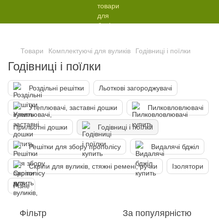
Товари
Комплектуючі для вуликів
Годівниці і поїлки
Годівниці і поїлки
Роздільні решітки
Льоткові загороджувачі
Утеплювачі, заставні дошки
Пилковловлювачі
Прильотні дошки
Годівниці і поїлки
Решітки для збору прополісу
Видалячі бджіл
Скріпи для вуликів, стяжні ремені, ручки
Ізолятори
Різне
Фільтр
За популярністю