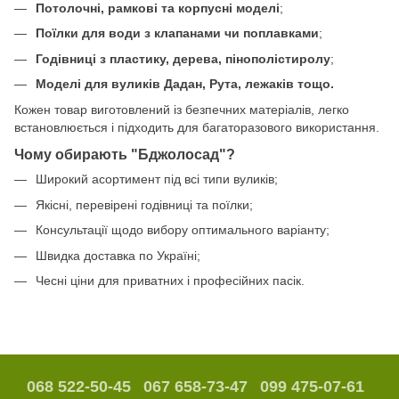
Потолочні, рамкові та корпусні моделі
;
Поїлки для води з клапанами чи поплавками
;
Годівниці з пластику, дерева, пінополістиролу
;
Моделі для вуликів Дадан, Рута, лежаків тощо.
Кожен товар виготовлений із безпечних матеріалів, легко
встановлюється і підходить для багаторазового використання.
Чому обирають "Бджолосад"?
Широкий асортимент під всі типи вуликів;
Якісні, перевірені годівниці та поїлки;
Консультації щодо вибору оптимального варіанту;
Швидка доставка по Україні;
Чесні ціни для приватних і професійних пасік.
068 522-50-45
067 658-73-47
099 475-07-61