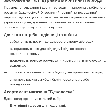
зволоження та підтримка в критичні періоди
Правильне годування і доступ до води — запорука стабільного
розвитку бджолосімей. У весняний, осінній та посушливий
періоди
годівниці та поїлки
стають необхідними елементами
утримання бджіл, дозволяючи поповнювати енергетичні
запаси та підтримувати силу вулика.
Для чого потрібні годівниці та поїлки:
забезпечують доступ до цукрового сиропу або води;
використовуються для підгодівлі під час нестачі
природного корму;
дозволяють точково регулювати харчування в нуклеусах та
відводках;
сприяють зниженню стресу бджіл у несприятливі періоди;
знижують ризики загибелі бджіл через спрагу або
голодування.
Асортимент магазину "Бджолосад":
Бджолосад
пропонує великий вибір:
Внутрішні та зовнішні годівниці
;