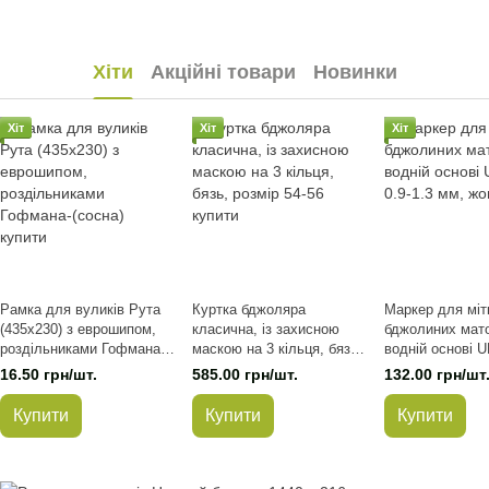
Хіти
Акційні товари
Новинки
Хіт
Хіт
Хіт
Рамка для вуликів Рута
Куртка бджоляра
Маркер для міт
(435х230) з еврошипом,
класична, із захисною
бджолиних мато
роздільниками Гофмана-
маскою на 3 кільця, бязь,
водній основі 
(сосна)
розмір 54-56
0.9-1.3 мм, жов
16.50 грн/шт.
585.00 грн/шт.
132.00 грн/шт
Купити
Купити
Купити