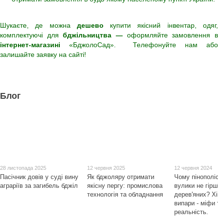
Шукаєте, де можна
дешево
купити якісний інвентар, одяг
комплектуючі для
бджільництва —
оформляйте замовлення 
інтернет-магазині
«БджолоСад». Телефонуйте нам або
залишайте заявку на сайті!
Блог
28 листопада 2025
12 червня 2025
12 червня 2024
Пасічник довів у суді вину
Як бджоляру отримати
Чому пінополі
аграріїв за загибель бджіл
якісну пергу: промислова
вулики не гірш
технологія та обладнання
дерев'яних? Хі
випари - міфи 
реальність.