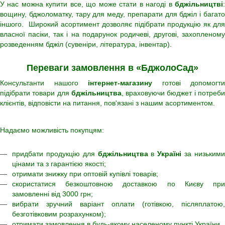
У нас можна купити все, що може стати в нагоді в
бджільництві
:
вощину, бджоломатку, тару для меду, препарати для бджіл і багато
іншого. Широкий асортимент дозволяє підібрати продукцію як для
власної пасіки, так і на подарунок родичеві, другові, захопленому
розведенням бджіл (сувеніри, література, інвентар).
Переваги замовлення в «БджолоСад»
Консультанти нашого
інтернет-магазину
готові допомогти
підібрати товари для
бджільництва
, враховуючи бюджет і потреб
клієнтів, відповісти на питання, пов'язані з нашим асортиментом.
Надаємо можливість покупцям:
придбати продукцію для
бджільництва
в
Україні
за низьким
цінами та з гарантією якості;
отримати знижку при оптовій купівлі товарів;
скористатися безкоштовною доставкою по Києву при
замовленні від 3000 грн;
вибрати зручний варіант оплати (готівкою, післяплатою,
безготівковим розрахунком);
отримати замовлення в будь-якому населеному пункті України.