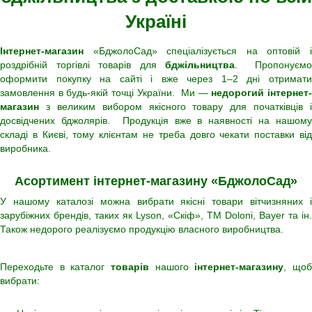
Україні
Інтернет-магазин
«БджолоСад» спеціалізується на оптовій і
роздрібній торгівлі товарів для
бджільництва
. Пропонуємо
оформити покупку на сайті і вже через 1–2 дні отримати
замовлення в будь-якій точці України. Ми —
недорогий інтернет
магазин
з великим вибором якісного товару для початківців і
досвідчених бджолярів. Продукція вже в наявності на нашому
складі в Києві, тому клієнтам не треба довго чекати поставки від
виробника.
Асортимент інтернет-магазину «БджолоСад»
У нашому каталозі можна вибрати якісні товари вітчизняних і
зарубіжних брендів, таких як Lyson, «Скіф», ТМ Doloni, Bayer та ін.
Також недорого реалізуємо продукцію власного виробництва.
Переходьте в каталог
товарів
нашого
інтернет-магазину
, що
вибрати: