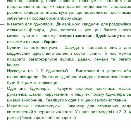
Насіння, саджанці, трави, коріння і травосуміші. Тільки у нас
представлено понад 70 видів насіння медоносних і лікарських
рослин, сидератів, інших культур, що дозволяють пасічникам
забезпечити хороші обсяги збору меду.
Інвентар для бджолярів. Димарі, ножі і виделки для роздрук
івки
стільників, фільтри, щітки, лопатки — усе це і багато іншого
можна купити в нашому
інтернет-магазині бджільництва
з
низькими цінами в
Україні
.
Вулики та комплектуючі. Завжди в наявності житла для
медоносних бджіл, виготовлені з сосни і липи. У нас можна
придбати багатокорпусні вулики,
Дадан, лежаки та багат
іншого.
Нуклеуси на 1–2 бджолосім'ї. Виготовлені з дерева або
пінополістиролу. Залежно від обраної моделі,
у комплекті може
бути 3–6 рамок, годівниця.
Одяг для бджолярів. Купуйте костюми пасічника, маски,
рукавички, штани, нарукавники
й іншу екіпіровку бджоляра за
цінами виробників. Реалізуємо одяг з міцних захисних тканин.
Медогонки і комплектуючі. Інвентар для отримання меду
виготовлений з нержавіючої сталі.
У наявності моделі на 2, 3, 
рамки (безповоротні або поворотні).