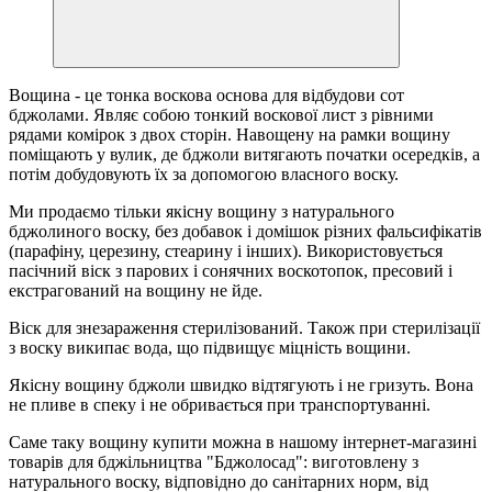
Вощина - це тонка воскова основа для відбудови сот
бджолами. Являє собою тонкий воскової лист з рівними
рядами комірок з двох сторін. Навощену на рамки вощину
поміщають у вулик, де бджоли витягають початки осередків, а
потім добудовують їх за допомогою власного воску.
Ми продаємо тільки якісну вощину з натурального
бджолиного воску, без добавок і домішок різних фальсифікатів
(парафіну, церезину, стеарину і інших). Використовується
пасічний віск з парових і сонячних воскотопок, пресовий і
екстрагований на вощину не йде.
Віск для знезараження стерилізований. Також при стерилізації
з воску википає вода, що підвищує міцність вощини.
Якісну вощину бджоли швидко відтягують і не гризуть. Вона
не пливе в спеку і не обривається при транспортуванні.
Саме таку вощину купити можна в нашому інтернет-магазині
товарів для бджільництва "Бджолосад": виготовлену з
натурального воску, відповідно до санітарних норм, від