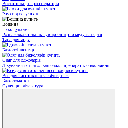
Воскотопки, парогенератори
Рамки для вуликів
Вощина
Навощування
Розпаковка стільників, виробництво меду та перги
Тара для меду
Бджолоінвентар
Одяг для бджолярів
Лікування та підгодівля бджіл, препарати, обладнання
Все для виготовлення свічок, віск
Бджоломатки
Сувеніри, література