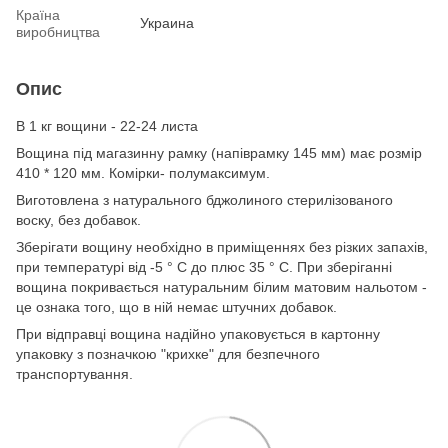
Країна
Украина
виробництва
Опис
В 1 кг вощини - 22-24 листа
Вощина під магазинну рамку (напіврамку 145 мм) має розмір
410 * 120 мм. Комірки- полумаксимум.
Виготовлена ​​з натурального бджолиного стерилізованого
воску, без добавок.
Зберігати вощину необхідно в приміщеннях без різких запахів,
при температурі від -5 ° С до плюс 35 ° С. При зберіганні
вощина покривається натуральним білим матовим нальотом -
це ознака того, що в ній немає штучних добавок.
При відправці вощина надійно упаковується в картонну
упаковку з позначкою "крихке" для безпечного
транспортування.