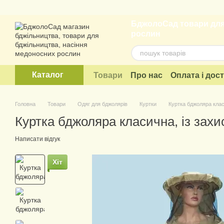
Перейти до основного контенту
БджолоСад товари для
рослин
Каталог
Товари
Про нас
Оплата і дос
Договір публічної оферти
Головна
Товари
Одяг для бджолярів
Куртки
Куртка бджоляра класи
Куртка бджоляра класична, із захи
Написати відгук
Хіт