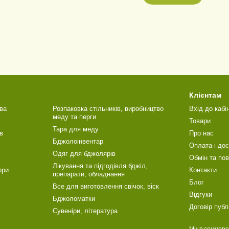
Клієнтам
ва
Розпаковка стільників, виробництво
Вхід до кабі
меду та перги
Товари
Тара для меду
в
Про нас
Бджолоінвентар
Оплата і до
Одяг для бджолярів
Обмін та по
Лікування та підгодівля бджіл,
ори
Контакти
препарати, обладнання
Блог
Все для виготовлення свічок, віск
Відгуки
Бджоломатки
Договір публ
Сувеніри, література