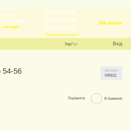
068 522-50-45
 роботи:
067 658-73-47
 9:30 – 18.00
Мій кошик
 - вихідні
099 475-07-61
Передзвонити вам?
Вхід
Укр
Рус
 54-56
Артикул
545611
Порівняти
В бажання