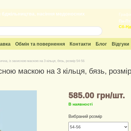
 бджільництва, насіння медоносних
Графік
Пн-Пт:
Сб-Нд
тавка
Обмін та повернення
Контакти
Блог
Відгуки
чна, із захисною маскою на 3 кільця, бязь, розмір 54-56
сною маскою на 3 кільця, бязь, розмір
585.00 грн/шт.
В наявності
Вибраний розмір