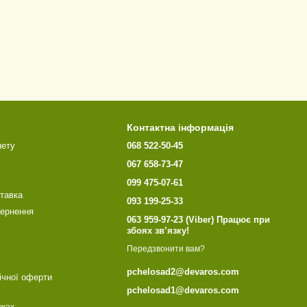
Контактна інформація
нету
068 522-50-45
067 658-73-47
099 475-07-61
ставка
093 199-25-33
вернення
063 959-97-23 (Viber) Працює при
збоях зв’язку!
Передзвонити вам?
pchelosad2@devaros.com
ічної оферти
pchelosad1@devaros.com