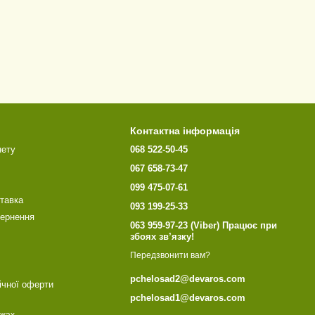
Контактна інформація
нету
068 522-50-45
067 658-73-47
099 475-07-61
ставка
093 199-25-33
вернення
063 959-97-23 (Viber) Працює при
збоях зв’язку!
Передзвонити вам?
pchelosad2@devaros.com
ічної оферти
pchelosad1@devaros.com