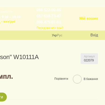
068 522-50-45
 роботи:
067 658-73-47
 9:30 – 18.00
Мій кошик
 - вихідні
099 475-07-61
Передзвонити вам?
Вхід
Укр
Рус
yson" W10111A
Артикул
022079
мпл.
Порівняти
В бажання
ти