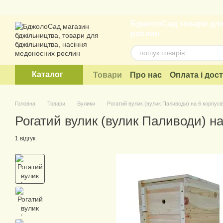
Перейти до основного контенту
БджолоСад товари для
рослин
Каталог
Товари
Про нас
Оплата і дос
Договір публічної оферти
Головна
Товари
Вулики
Рогатий вулик (вулик Паливоди) на 6 корпусі
Рогатий вулик (вулик Паливоди) на
1 відгук