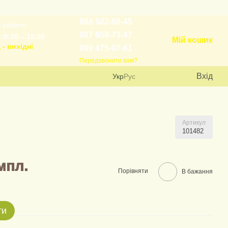
068 522-50-45
 роботи:
067 658-73-47
 9:30 – 18.00
Мій кошик
 - вихідні
099 475-07-61
Передзвонити вам?
Вхід
Укр
Рус
Артикул
101482
мпл.
Порівняти
В бажання
ти