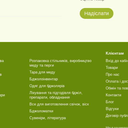
Надіслати
Клієнтам
ва
Розпаковка стільників, виробництво
Вхід до кабі
меду та перги
Товари
Тара для меду
в
Про нас
Бджолоінвентар
Оплата і до
Одяг для бджолярів
Обмін та по
Лікування та підгодівля бджіл,
ори
Контакти
препарати, обладнання
Блог
Все для виготовлення свічок, віск
Відгуки
Бджоломатки
Договір публ
Сувеніри, література