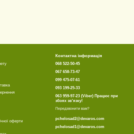
Контактна інформація
нету
068 522-50-45
067 658-73-47
099 475-07-61
ставка
093 199-25-33
вернення
063 959-97-23 (Viber) Працює при
збоях зв’язку!
Передзвонити вам?
pchelosad2@devaros.com
ічної оферти
pchelosad1@devaros.com