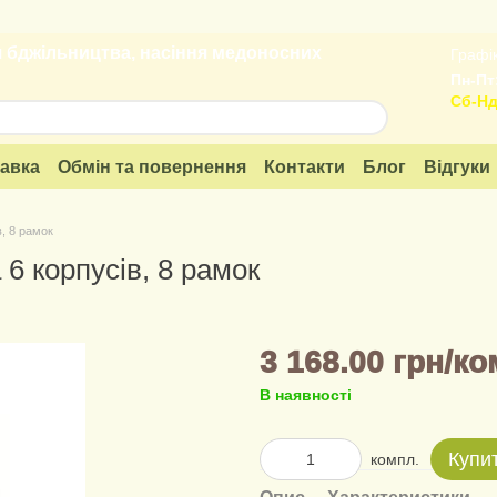
 бджільництва, насіння медоносних
Графік
Пн-Пт:
Сб-Нд
тавка
Обмін та повернення
Контакти
Блог
Відгуки
в, 8 рамок
 6 корпусів, 8 рамок
3 168.00 грн/ко
В наявності
Купи
компл.