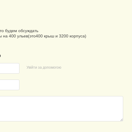
 то будем обсуждать
ы на 400 ульев(это400 крыш и 3200 корпуса)
р
Увійти за допомогою