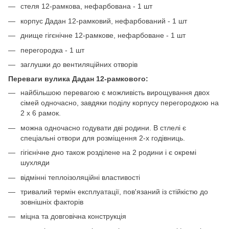
стеля 12-рамкова, нефарбована - 1 шт
корпус Дадан 12-рамковий, нефарбований - 1 шт
днище гігєнічне 12-рамкове, нефарбоване - 1 шт
перегородка - 1 шт
заглушки до вентиляційних отворів
Переваги вулика Дадан 12-рамкового:
найбільшою перевагою є можливість вирощування двох
сімей одночасно, завдяки поділу корпусу перегородкою на
2 х 6 рамок.
можна одночасно годувати дві родини. В стлелі є
спеціальні отвори для розміщення 2-х годівниць.
гігієнічне дно також розділене на 2 родини і є окремі
шухляди
відмінні теплоізоляційні властивості
тривалий термін експлуатації, пов'язаний із стійкістю до
зовнішніх факторів
міцна та довговічна конструкція