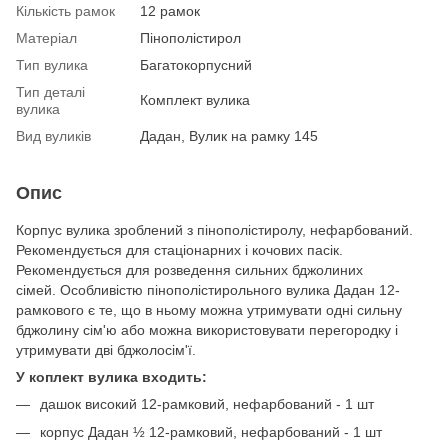
Кількість рамок
12 рамок
Матеріал
Пінополістирол
Тип вулика
Багатокорпусний
Тип деталі
Комплект вулика
вулика
Вид вуликів
Дадан, Вулик на рамку 145
Опис
Корпус вулика зроблений з пінополістиролу, нефарбований.
Рекомендується для стаціонарних і кочових пасік.
Рекомендується для розведення сильних бджолиних
сімей. Особливістю пінополістирольного вулика Дадан 12-
рамкового є те, що в ньому можна утримувати одні сильну
бджолину сім'ю або можна використовувати перегородку і
утримувати дві бджолосім'ї.
У коплект вулика входить:
дашок високий 12-рамковий, нефарбований - 1 шт
корпус Дадан ½ 12-рамковий, нефарбований - 1 шт