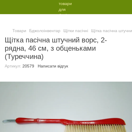
Товари
Бджолоінвентар
Щітки пасічні
Щітка пасічна штучни
Щітка пасічна штучний ворс, 2-
рядна, 46 см, з обценьками
(Туреччина)
Артикул:
20579
Написати відгук