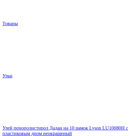
Товары
Ульи
Улей пенополистирол Дадан на 10 рамок Lyson LU10080H с
пластиковым дном неокрашеный