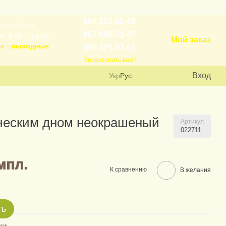
068 522-50-45
ик работы:
067 658-73-47
т: 9:30 – 18.00
Мой заказ
с - выходные
099 475-07-61
Перезвонить вам?
Вход
Укр
Рус
ическим дном неокрашеный
Артикул
022711
мпл.
К сравнению
В желания
ть