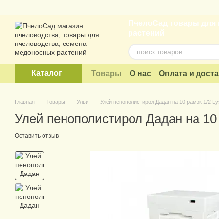
Перейти к основному контенту
ПчелоСад товары для 
растений
Каталог
Товары
О нас
Оплата и доста
Договор публичной оферты
Главная
Товары
Ульи
Улей пенополистирол Дадан на 10 рамок 1/2 
Улей пенополистирол Дадан на 10
Оставить отзыв