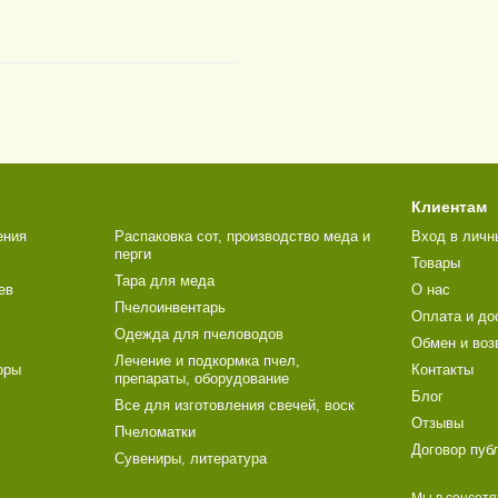
Клиентам
ения
Распаковка сот, производство меда и
Вход в личн
перги
Товары
Тара для меда
ев
О нас
Пчелоинвентарь
Оплата и до
Одежда для пчеловодов
Обмен и воз
Лечение и подкормка пчел,
оры
Контакты
препараты, оборудование
Блог
Все для изготовления свечей, воск
Отзывы
Пчеломатки
Договор пуб
Сувениры, литература