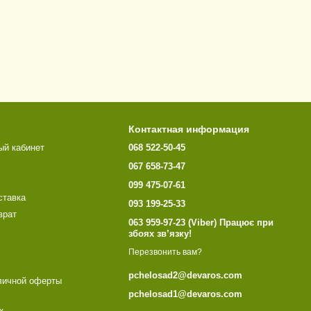
Контактная информация
ый кабинет
068 522-50-45
067 658-73-47
099 475-07-61
ставка
093 199-25-33
врат
063 959-97-23 (Viber) Працює при
збоях зв’язку!
Перезвонить вам?
pchelosad2@devaros.com
личной оферты
pchelosad1@devaros.com