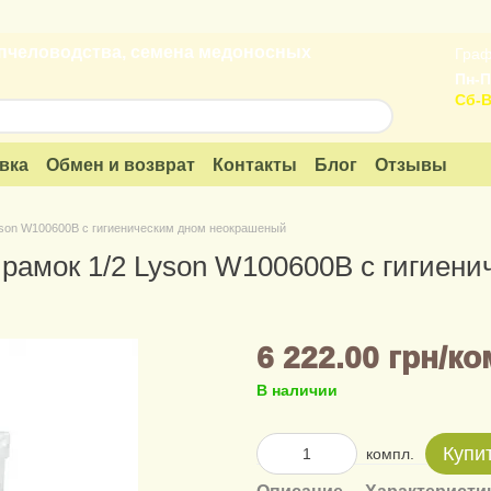
пчеловодства, семена медоносных
Граф
Пн-П
Сб-В
вка
Обмен и возврат
Контакты
Блог
Отзывы
Lyson W100600B с гигиеническим дном неокрашеный
 рамок 1/2 Lyson W100600B с гигиен
6 222.00 грн/ко
В наличии
Купи
компл.