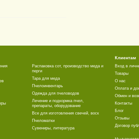
Клиентам
ения
Распаковка сот, производство меда и
Вход в личн
перги
Товары
Тара для меда
ев
О нас
Пчелоинвентарь
Оплата и до
Одежда для пчеловодов
Обмен и воз
Лечение и подкормка пчел,
оры
Контакты
препараты, оборудование
Блог
Все для изготовления свечей, воск
Отзывы
Пчеломатки
Договор пуб
Сувениры, литература