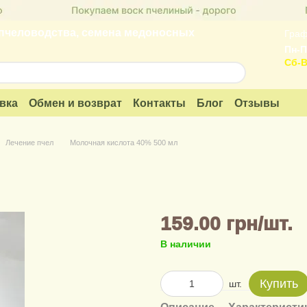
пчеловодства, семена медоносных
Граф
Пн-П
Сб-В
вка
Обмен и возврат
Контакты
Блог
Отзывы
Лечение пчел
Молочная кислота 40% 500 мл
159.00 грн/шт.
В наличии
Купить
шт.