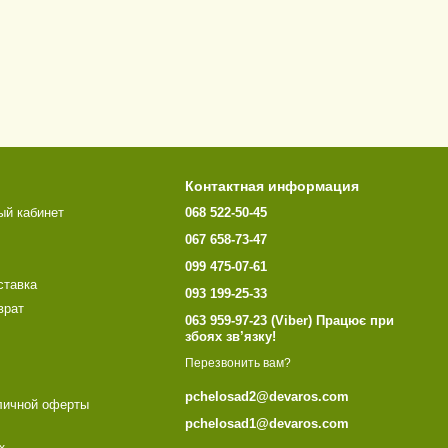
Контактная информация
ый кабинет
068 522-50-45
067 658-73-47
099 475-07-61
ставка
093 199-25-33
врат
063 959-97-23 (Viber) Працює при
збоях зв’язку!
Перезвонить вам?
pchelosad2@devaros.com
личной оферты
pchelosad1@devaros.com