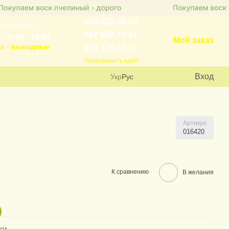
068 522-50-45
ик работы:
067 658-73-47
т: 9:30 – 18.00
Мой заказ
с - выходные
099 475-07-61
Перезвонить вам?
Вход
Укр
Рус
Артикул
016420
К сравнению
В желания