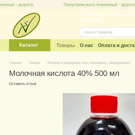
Перейти к основному контенту
ПчелоСад товары для 
растений
Каталог
Товары
О нас
Оплата и доста
Договор публичной оферты
Главная
Товары
Лечение и подкормка пчел, препараты, оборудование
Молочная кислота 40% 500 мл
Оставить отзыв