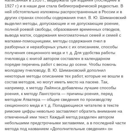
1927 г.) и в наши дни стала библиографической редкостью. В
ней обстоятельно изложены распространенные в России и в
других странах способы содержания пчел. В. Ю. Шимановский
выделил методы, допускающие и не допускающие роение,
полной роевой свободы, образования временных отводков,
вывода маток, содержания многоматочных семей и семей с
матками-помощницами, методы содержания пчел в
разборных и неразборных ульях с их описанием, способы
получения секционного меда и т. д. Для удобства работы
пчеловода с книгой автором составлен в календарном
порядке перечень работ с весны до осени. Чтобы помочь
молодому пчеловоду, В. Ю. Шимановский дополнил
некоторые методы описанием тех работ, которые не вошли в
состав методов, но могут иметь место на пасеке. Так,
например, к методу Лайянса добавлены лучшие способы
роения, к методу Лангстрота — причины роения, перед
методом Атватера — общие сведения по производству
секционного меда и т. д. Попадающиеся читателю в тексте
римские цифры невольно заставляют обратить внимание на
отмеченный ими текст. Каждый метод разделен автором
небольшими предстрочными заглавиями, а в последней части
метода под названием «Дополнительные сведения» он