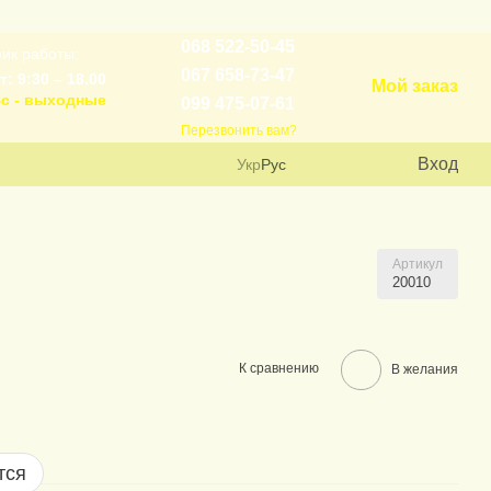
068 522-50-45
ик работы:
067 658-73-47
т: 9:30 – 18.00
Мой заказ
с - выходные
099 475-07-61
Перезвонить вам?
Вход
Укр
Рус
Артикул
20010
К сравнению
В желания
тся