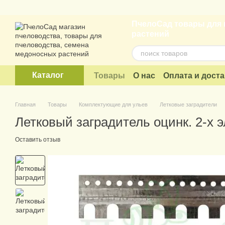
Перейти к основному контенту
ПчелоСад товары для 
растений
Каталог
Товары
О нас
Оплата и доста
Договор публичной оферты
Главная
Товары
Комплектующие для ульев
Летковые заградители
Летковый заградитель оцинк. 2-х
Оставить отзыв