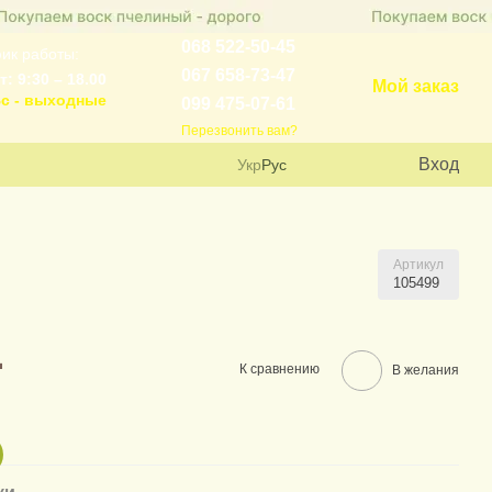
068 522-50-45
ик работы:
067 658-73-47
т: 9:30 – 18.00
Мой заказ
с - выходные
099 475-07-61
Перезвонить вам?
Вход
Укр
Рус
Артикул
105499
.
К сравнению
В желания