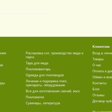
Клиентам
ения
Распаковка сот, производство меда и
Вход в личн
перги
Товары
Тара для меда
ев
О нас
Пчелоинвентарь
Оплата и до
Одежда для пчеловодов
Обмен и воз
Лечение и подкормка пчел,
оры
Контакты
препараты, оборудование
Блог
Все для изготовления свечей, воск
Отзывы
Пчеломатки
Договор пуб
Сувениры, литература