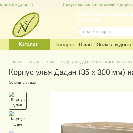
Перейти к основному контенту
ПчелоСад товары для 
растений
Каталог
Товары
О нас
Оплата и доста
Договор публичной оферты
Главная
Товары
Ульи
Корпус улья Дадан (35 х 300 мм) на 12 рамок 
Корпус улья Дадан (35 х 300 мм) 
Оставить отзыв