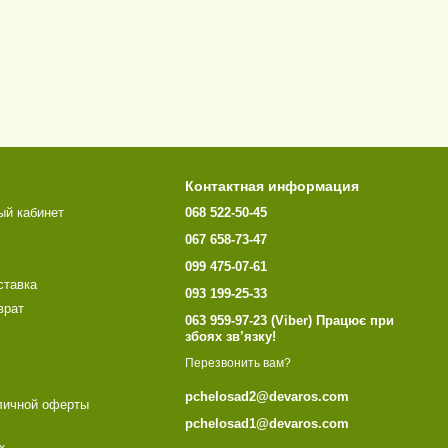
Контактная информация
ый кабинет
068 522-50-45
067 658-73-47
099 475-07-61
ставка
093 199-25-33
врат
063 959-97-23 (Viber) Працює при
збоях зв’язку!
Перезвонить вам?
pchelosad2@devaros.com
личной оферты
pchelosad1@devaros.com