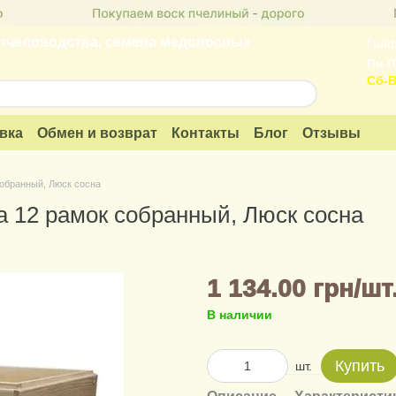
пчеловодства, семена медоносных
Граф
Пн-П
Сб-В
вка
Обмен и возврат
Контакты
Блог
Отзывы
собранный, Люск сосна
на 12 рамок собранный, Люск сосна
1 134.00 грн/шт
В наличии
Купить
шт.