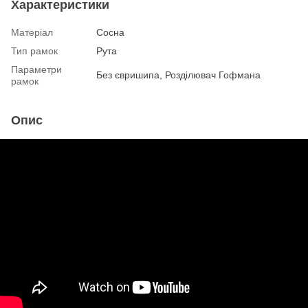
Характеристики
Матеріал
Сосна
Тип рамок
Рута
Параметри
Без євришипа, Розділювач Гофмана
рамок
Опис