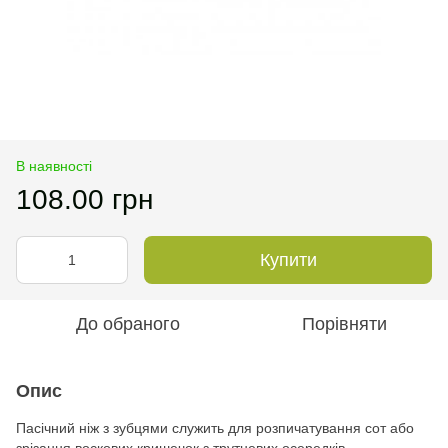
В наявності
108.00 грн
Купити
До обраного
Порівняти
Опис
Пасічний ніж з зубцями служить для розпичатування сот або
зрізання воскових кришечок з трутневих осередків.