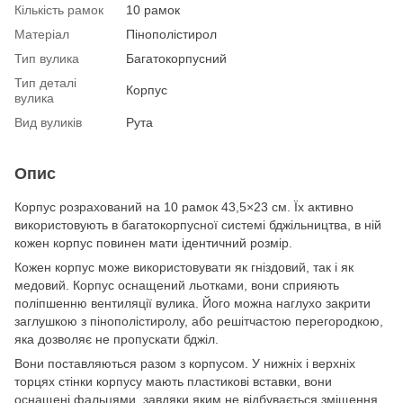
Кількість рамок
10 рамок
Матеріал
Пінополістирол
Тип вулика
Багатокорпусний
Тип деталі
Корпус
вулика
Вид вуликів
Рута
Опис
Корпус розрахований на 10 рамок 43,5×23 см. Їх активно
використовують в багатокорпусної системі бджільництва, в ній
кожен корпус повинен мати ідентичний розмір.
Кожен корпус може використовувати як гніздовий, так і як
медовий. Корпус оснащений льотками, вони сприяють
поліпшенню вентиляції вулика. Його можна наглухо закрити
заглушкою з пінополістиролу, або решітчастою перегородкою,
яка дозволяє не пропускати бджіл.
Вони поставляються разом з корпусом. У нижніх і верхніх
торцях стінки корпусу мають пластикові вставки, вони
оснащені фальцями, завдяки яким не відбувається зміщення