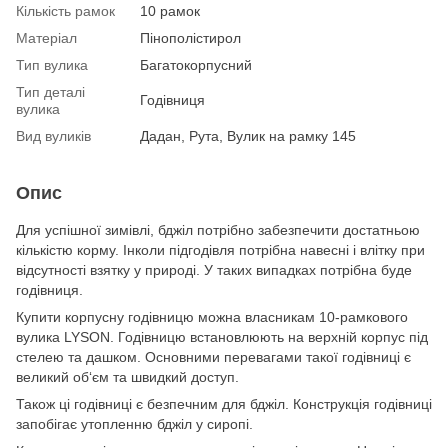
Кількість рамок
10 рамок
Матеріал
Пінополістирол
Тип вулика
Багатокорпусний
Тип деталі
Годівниця
вулика
Вид вуликів
Дадан, Рута, Вулик на рамку 145
Опис
Для успішної зимівлі, бджіл потрібно забезпечити достатньою
кількістю корму. Інколи підгодівля потрібна навесні і влітку при
відсутності взятку у природі. У таких випадках потрібна буде
годівниця.
Купити корпусну годівницю можна власникам 10-рамкового
вулика LYSON. Годівницю встановлюють на верхній корпус під
стелею та дашком. Основними перевагами такої годівниці є
великий об‘єм та швидкий доступ.
Також ці годівниці є безпечним для бджіл. Конструкція годівниці
запобігає утопленню бджіл у сиропі.