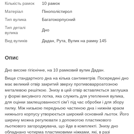
Кількість рамок
10 рамок
Матеріал
Пінополістирол
Тип вулика
Багатокорпусний
Тип деталі
Дно
вулика
Вид вуликів
Дадан, Рута, Вулик на рамку 145
Опис
Дно високе гігієнічне, на 10 рамковий вулик Дадан.
Вище стандартного дна на кілька сантиметрів. Посередині дно
має великий отвір закритий зверху противоварроатозною
металевою решіткою. Знизу в цей отвір вставляється заглушка
у формі висувного лотка, яка служить для утеплення вулика,
для оцінки заклещованності сім'ї під час обробки і для збору
пилку. Між низькою передньою частиною дна і нижнім краєм
нижнього корпусу утворюється широкий основний льоток. Його
ширину можна регулювати з допомогою пластикового
льоткового загороджувача, що йде в комплекті. Знизу дно
обладнано чотирма пластиковими ніжками, які, в разі