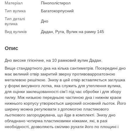
Матеріал
Пінополістирол
Тип вулика
Багатокорпусний
Тип деталі
Дно
вулика
Вид вуликів
Дадан, Рута, Вулик на рамку 145
Опис
Дно високе гігієнічне, на 10 рамковий вулик Дадан.
Вище стандартного дна на кілька сантиметрів. Посередині дно
має великий отвір закритий зверху противоварроатозною
металевою решіткою. Знизу в цей отвір вставляється заглушка
у формі висувного лотка, яка служить для утеплення вулика,
для оцінки заклещованності сім'ї під час обробки і для збору
пилку. Між низькою передньою частиною дна і нижнім краєм
нижнього корпусу утворюється широкий основний льоток. Його
ширину можна регулювати з допомогою пластикового
льоткового загороджувача, що йде в комплекті. Знизу дно
обладнано чотирма пластиковими ніжками, які, в разі
необхідності, дозволяють сміливо рухати його по площині і