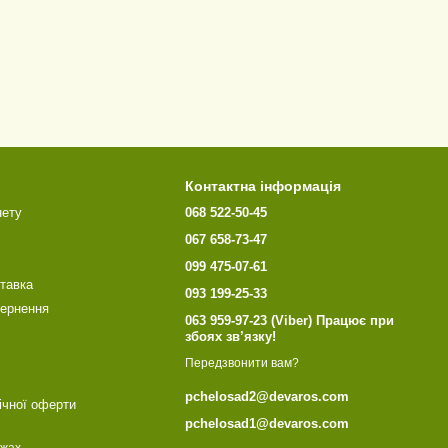
Контактна інформація
нету
068 522-50-45
067 658-73-47
099 475-07-61
ставка
093 199-25-33
вернення
063 959-97-23 (Viber) Працює при
збоях зв’язку!
Передзвонити вам?
pchelosad2@devaros.com
ічної оферти
pchelosad1@devaros.com