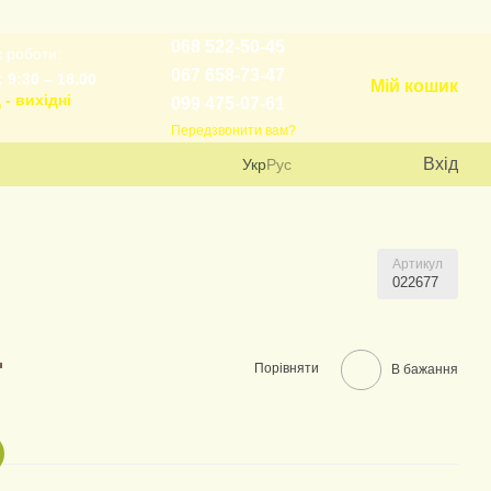
068 522-50-45
 роботи:
067 658-73-47
 9:30 – 18.00
Мій кошик
 - вихідні
099 475-07-61
Передзвонити вам?
Вхід
Укр
Рус
Артикул
022677
.
Порівняти
В бажання