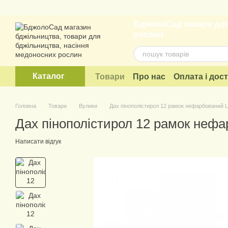
Перейти до основного контенту
БджолоСад товари для
рослин
Каталог
Товари
Про нас
Оплата і дос
Договір публічної оферти
Головна
Товари
Вулики
Дах пінополістирол 12 рамок нефарбований 
Дах пінополістирол 12 рамок неф
Написати відгук