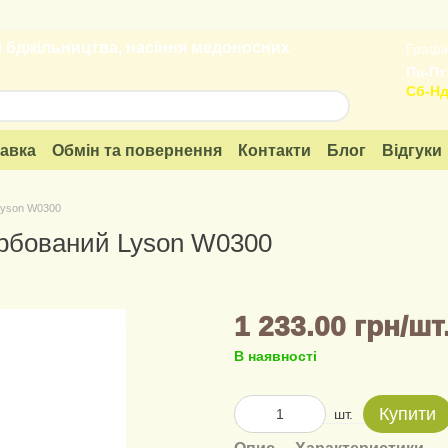
 бджільництва, насіння медоносних
Графік
Пн-Пт:
Сб-Нд
тавка
Обмін та повернення
Контакти
Блог
Відгуки
Lyson W0300
арбований Lyson W0300
1 233.00 грн/шт
В наявності
Купити
шт.