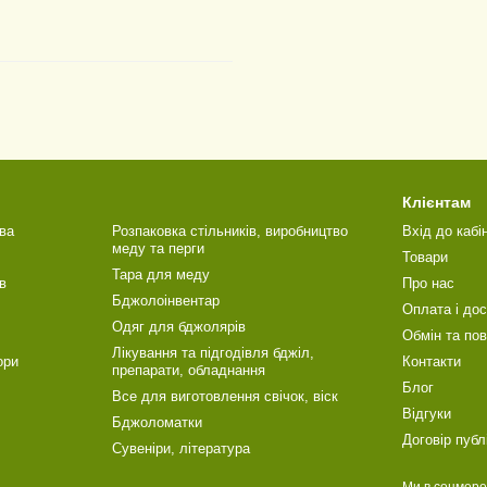
Клієнтам
ва
Розпаковка стільників, виробництво
Вхід до кабі
меду та перги
Товари
Тара для меду
в
Про нас
Бджолоінвентар
Оплата і до
Одяг для бджолярів
Обмін та по
Лікування та підгодівля бджіл,
ори
Контакти
препарати, обладнання
Блог
Все для виготовлення свічок, віск
Відгуки
Бджоломатки
Договір публ
Сувеніри, література