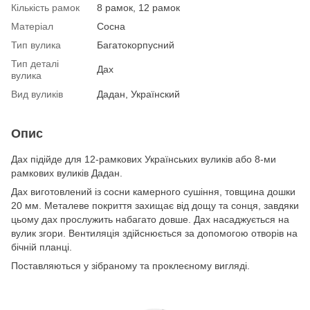
Кількість рамок
8 рамок, 12 рамок
Матеріал
Сосна
Тип вулика
Багатокорпусний
Тип деталі
Дах
вулика
Вид вуликів
Дадан, Українский
Опис
Дах підійде для 12-рамкових Українських вуликів або 8-ми
рамкових вуликів Дадан.
Дах виготовлений із сосни камерного сушіння, товщина дошки
20 мм. Металеве покриття захищає від дощу та сонця, завдяки
цьому дах прослужить набагато довше. Дах насаджується на
вулик згори. Вентиляція здійснюється за допомогою отворів на
бічній планці.
Поставляються у зібраному та проклеєному вигляді.