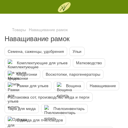
Товары
Наващивание рамок
Наващивание рамок
Семена, саженцы, удобрения
Ульи
Комплектующие для ульев
Матководство
Медогонки
Воскотопки, парогенераторы
Рамки для ульев
Вощина
Наващивание
Распаковка сот, производство меда и перги
Тара для меда
Пчелоинвентарь
Одежда для пчеловодов